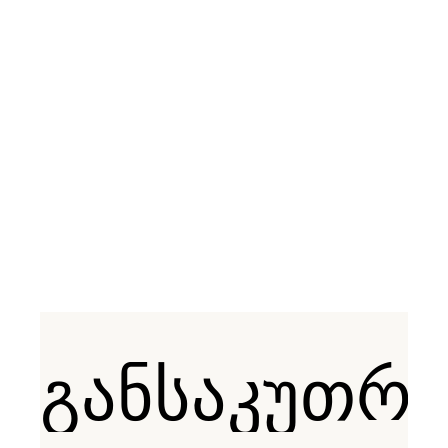
ᲓᲔᲙᲝᲠᲘ
ᲜᲐᲮᲐᲢᲔᲑᲘ
ᲒᲐᲜᲡᲐᲙᲣᲗᲠᲔ